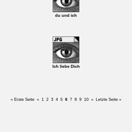
du und ich
Ich liebe Dich
« Erste Seite
«
1
2
3
4
5
6
7
8
9
10
»
Letzte Seite »