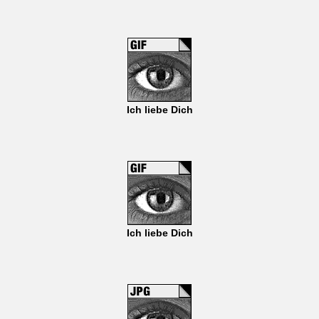
Ich liebe Dich
Ich liebe Dich