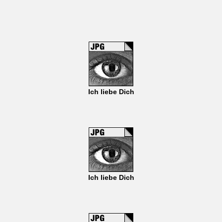
Ich liebe Dich
Ich liebe Dich