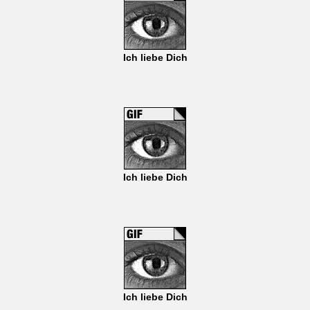
Ich liebe Dich
Ich liebe Dich
Ich liebe Dich