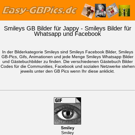
Smileys GB Bilder für Jappy - Smileys Bilder für
Whatsapp und Facebook
In der Bilderkategorie Smileys sind Smileys Facebook Bilder, Smileys
GB-Pics, Gifs, Animationen und jede Menge Smileys
Whatsapp Bilder
und Gästebuchbilder zu finden. Die verschiedenen Gästebuch Bilder
Codes für die Communities, Facebook und sozialen Netzwerke stehen
jeweils unter den GB Pics wenn Ihr diese anklickt.
Smiley
Smiley