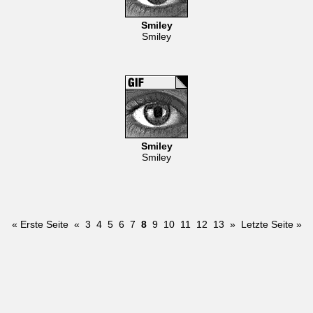
Smiley
Smiley
Smiley
Smiley
« Erste Seite
«
3
4
5
6
7
8
9
10
11
12
13
»
Letzte Seite »