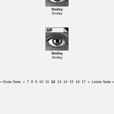
Smiley
Smiley
Smiley
Smiley
« Erste Seite
«
7
8
9
10
11
12
13
14
15
16
17
»
Letzte Seite »