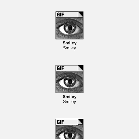
Smiley
Smiley
Smiley
Smiley