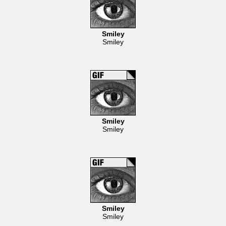
Smiley
Smiley
Smiley
Smiley
Smiley
Smiley