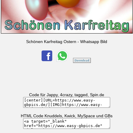
Schönen Karfreitag Ostern - Whatsapp Bild
Code für Jappy, 4crazy, tagged, Spin.de
HTML Code Knuddels, Kwick, MySpace und GBs