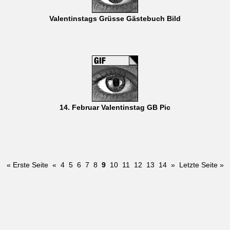
Valentinstags Grüsse Gästebuch Bild
14. Februar Valentinstag GB Pic
« Erste Seite
«
4
5
6
7
8
9
10
11
12
13
14
»
Letzte Seite »