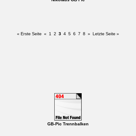
« Erste Seite
«
1
2
3
4
5
6
7
8
»
Letzte Seite »
GB-Pic Trennbalken