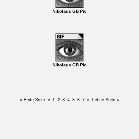
Nikolaus GB Pic
Nikolaus GB Pic
« Erste Seite
«
1
2
3
4
5
6
7
»
Letzte Seite »