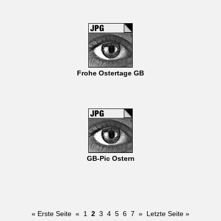
Frohe Ostertage GB
GB-Pic Ostern
« Erste Seite
«
1
2
3
4
5
6
7
»
Letzte Seite »