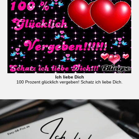
Ich liebe Dich
100 Prozent glücklich vergeben! Schatz ich liebe Dich.