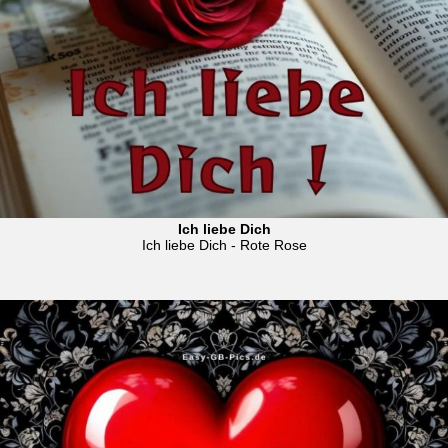
Ich liebe Dich
Ich liebe Dich - Rote Rose