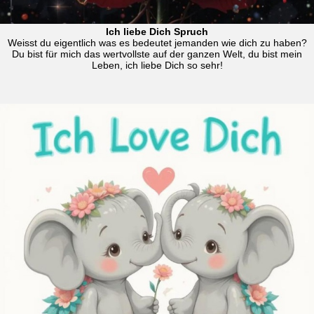
Ich liebe Dich Spruch
Weisst du eigentlich was es bedeutet jemanden wie dich zu haben?
Du bist für mich das wertvollste auf der ganzen Welt, du bist mein
Leben, ich liebe Dich so sehr!