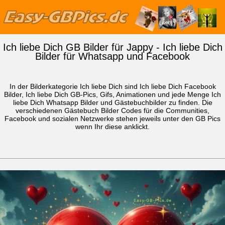
Ich liebe Dich GB Bilder für Jappy - Ich liebe Dich
Bilder für Whatsapp und Facebook
In der Bilderkategorie Ich liebe Dich sind Ich liebe Dich Facebook
Bilder, Ich liebe Dich GB-Pics, Gifs, Animationen und jede Menge Ich
liebe Dich
Whatsapp Bilder
und Gästebuchbilder zu finden. Die
verschiedenen Gästebuch Bilder Codes für die Communities,
Facebook und sozialen Netzwerke stehen jeweils unter den GB Pics
wenn Ihr diese anklickt.