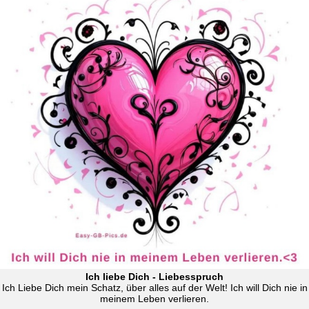
Ich liebe Dich - Liebesspruch
Ich Liebe Dich mein Schatz, über alles auf der Welt! Ich will Dich nie in
meinem Leben verlieren.