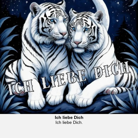
Ich liebe Dich
Ich liebe Dich.