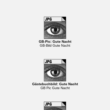
GB-Pic: Gute Nacht
GB-Bild Gute Nacht
Gästebuchbild: Gute Nacht
GB Pic Gute Nacht