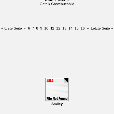
Gothik Gästebuchbild
« Erste Seite
«
6
7
8
9
10
11
12
13
14
15
16
»
Letzte Seite »
Smiley