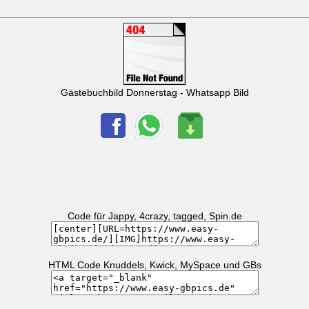
Gästebuchbild Donnerstag - Whatsapp Bild
Code für Jappy, 4crazy, tagged, Spin.de
HTML Code Knuddels, Kwick, MySpace und GBs