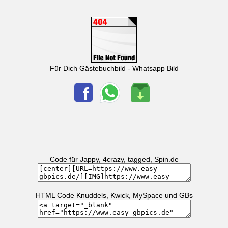
Für Dich Gästebuchbild - Whatsapp Bild
Code für Jappy, 4crazy, tagged, Spin.de
HTML Code Knuddels, Kwick, MySpace und GBs