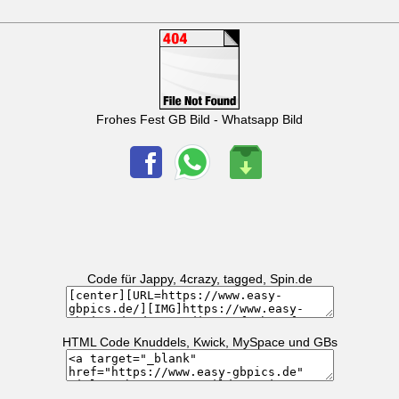
Frohes Fest GB Bild - Whatsapp Bild
Code für Jappy, 4crazy, tagged, Spin.de
HTML Code Knuddels, Kwick, MySpace und GBs