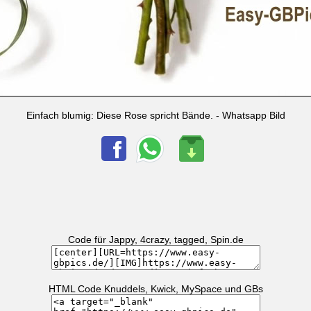
Einfach blumig: Diese Rose spricht Bände. - Whatsapp Bild
Code für Jappy, 4crazy, tagged, Spin.de
HTML Code Knuddels, Kwick, MySpace und GBs