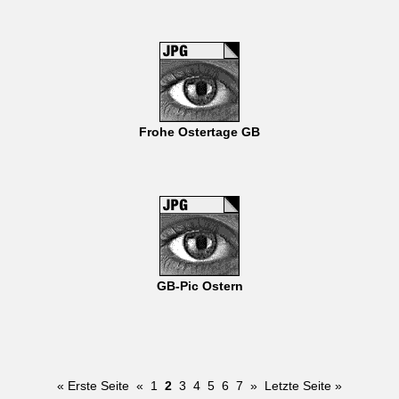
Frohe Ostertage GB
GB-Pic Ostern
« Erste Seite
«
1
2
3
4
5
6
7
»
Letzte Seite »