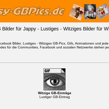
 Bilder für Jappy - Lustiges - Witziges Bilder fü
Facebook Bilder, Lustiges - Witziges GB-Pics, Gifs, Animationen und je
des für die Communities, Facebook und sozialen Netzwerke stehen jewe
Witzige GB-Einträge
Lustiger GB-Eintrag