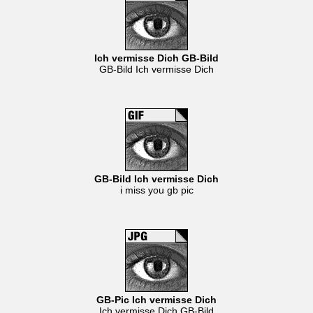
Ich vermisse Dich GB-Bild
GB-Bild Ich vermisse Dich
GB-Bild Ich vermisse Dich
i miss you gb pic
GB-Pic Ich vermisse Dich
Ich vermisse Dich GB-Bild