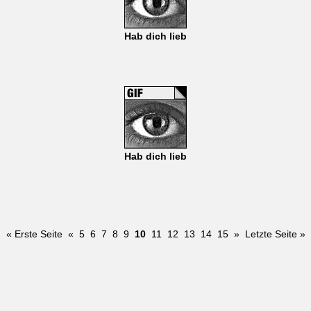
Hab dich lieb
Hab dich lieb
« Erste Seite
«
5
6
7
8
9
10
11
12
13
14
15
»
Letzte Seite »