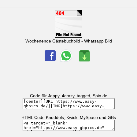
Wochenende Gästebuchbild - Whatsapp Bild
Code für Jappy, 4crazy, tagged, Spin.de
HTML Code Knuddels, Kwick, MySpace und GBs