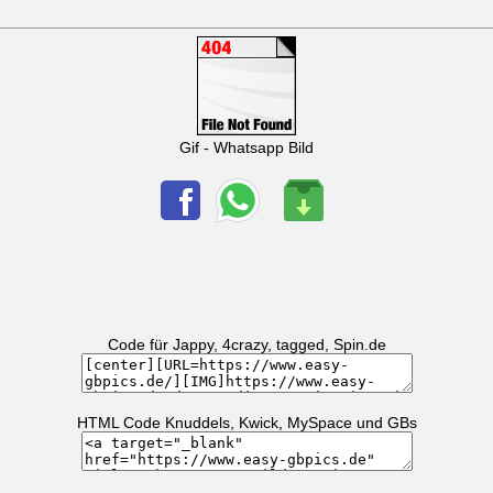
Gif - Whatsapp Bild
Code für Jappy, 4crazy, tagged, Spin.de
HTML Code Knuddels, Kwick, MySpace und GBs