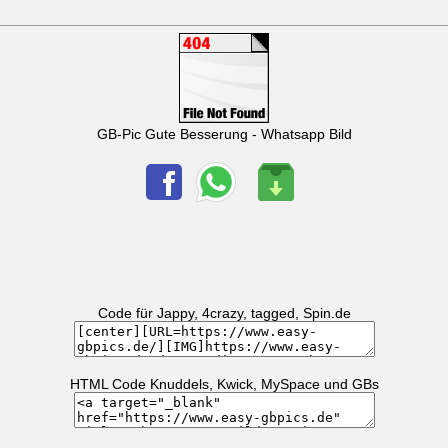
GB-Pic Gute Besserung - Whatsapp Bild
Code für Jappy, 4crazy, tagged, Spin.de
HTML Code Knuddels, Kwick, MySpace und GBs