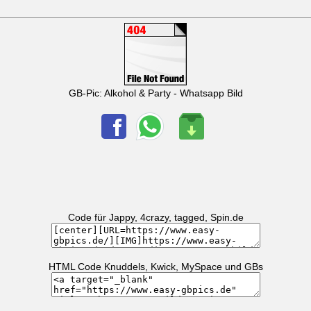
GB-Pic: Alkohol & Party - Whatsapp Bild
Code für Jappy, 4crazy, tagged, Spin.de
HTML Code Knuddels, Kwick, MySpace und GBs